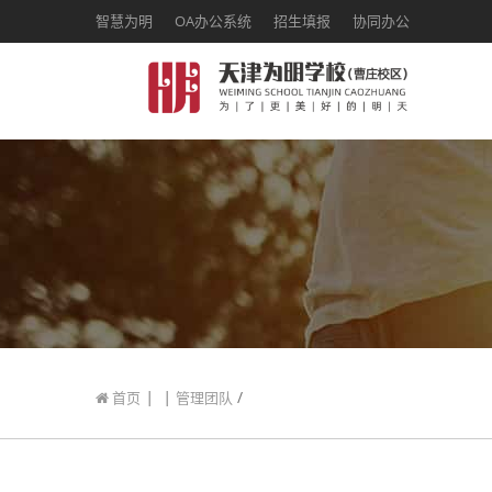
智慧为明
OA办公系统
招生填报
协同办公
|
|
/
首页
管理团队