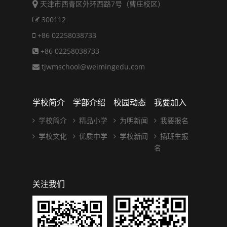
天津市西青区外环西路7号（曹庄校区）
300112
+86 02258038733
+86 02258038733
tjwmschool@weimingedu.com
学校简介
学部介绍
校园动态
我要加入
学校简介
精品小学
为明新闻
我要报名
学校文化
优质中学
学校新闻
插班生报
名
关注我们