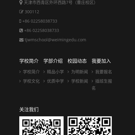
天津市西青区外环西路7号（曹庄校区）
300112
+86 02258038733
+86 02258038733
tjwmschool@weimingedu.com
学校简介
学部介绍
校园动态
我要加入
学校简介
精品小学
为明新闻
我要报名
学校文化
优质中学
学校新闻
插班生报
名
关注我们