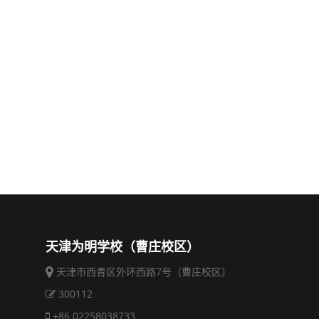
天津为明学校（曹庄校区）
天津市西青区外环西路7号（曹庄校区）
300112
+86 02258038733