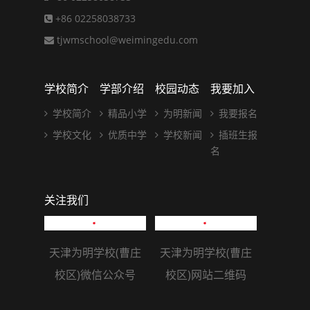
+86 02258038733
tjwmschool@weimingedu.com
学校简介
学部介绍
校园动态
我要加入
学校简介
精品小学
为明新闻
我要报名
学校文化
优质中学
学校新闻
插班生报
名
关注我们
天津为明学校(曹庄
天津为明学校(曹庄
校区)微信公众号
校区)网站二维码