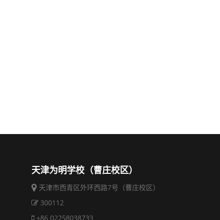
天津为明学校（曹庄校区）
天津市西青区外环西路7号（曹庄校区）
300112
+86 02258038733