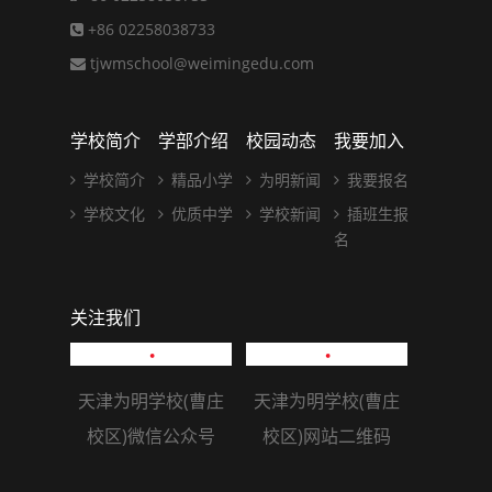
+86 02258038733
tjwmschool@weimingedu.com
学校简介
学部介绍
校园动态
我要加入
学校简介
精品小学
为明新闻
我要报名
学校文化
优质中学
学校新闻
插班生报
名
关注我们
天津为明学校(曹庄
天津为明学校(曹庄
校区)微信公众号
校区)网站二维码