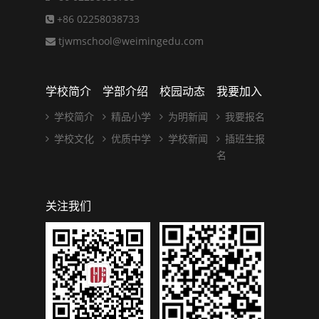
+86 02258038733
tjwmschool@weimingedu.com
学校简介
学部介绍
校园动态
我要加入
学校简介
精品小学
为明新闻
我要报名
学校文化
优质中学
学校新闻
插班生报
名
关注我们