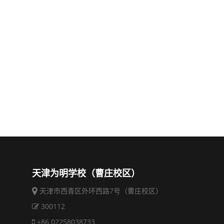
天津为明学校（曹庄校区）
天津市西青区外环西路7号（曹庄校区）
300112
+86 02258038733