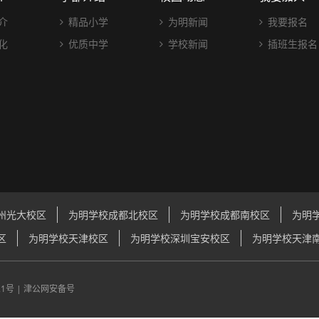
介
精品小学
为明新闻
我要报名
化
优质中学
学校新闻
插班生报名
州光大校区
为明学校成都北校区
为明学校成都南校区
为明
区
为明学校天津校区
为明学校深圳宝安校区
为明学校天津
21号
|
津公网安备号