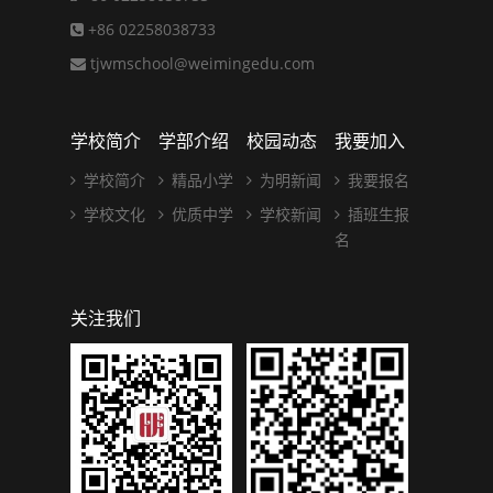
+86 02258038733
tjwmschool@weimingedu.com
学校简介
学部介绍
校园动态
我要加入
学校简介
精品小学
为明新闻
我要报名
学校文化
优质中学
学校新闻
插班生报
名
关注我们