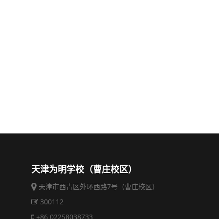
天津为明学校（曹庄校区）
天津市西青区外环西路7号（曹庄校区）
300112
+86 02258038733