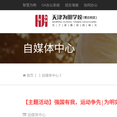
智慧为明
OA办公系统
招生填报
协同办公
自媒体中心
|
|
/
首页
自媒体中心
【主题活动】强国有我，运动争先|为明实验
自媒体中心