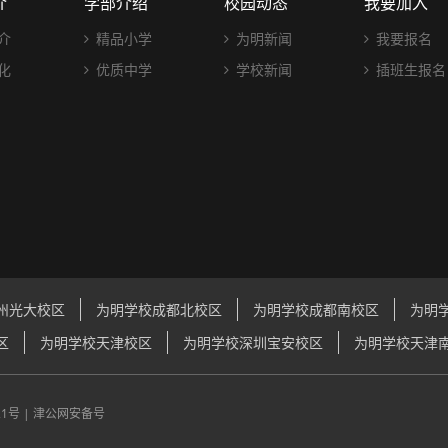
介
学部介绍
校园动态
我要加入
介
精品小学
为明新闻
我要报名
化
优质中学
学校新闻
插班生报名
州光大校区
为明学校成都北校区
为明学校成都南校区
为明
区
为明学校天津校区
为明学校深圳宝安校区
为明学校天津
21号
|
津公网安备号