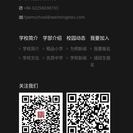
+86 02258038733
tjwmschool@weimingedu.com
学校简介
学部介绍
校园动态
我要加入
学校简介
精品小学
为明新闻
我要报名
学校文化
优质中学
学校新闻
插班生报
名
关注我们