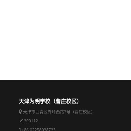
天津为明学校（曹庄校区）
天津市西青区外环西路7号（曹庄校区）
300112
+86 02258038733