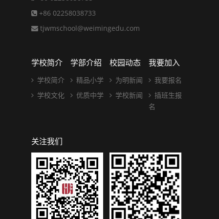
+86 02258038733
tjwmschool@weimingedu.com
学校简介
学部介绍
校园动态
我要加入
学校简介
精品小学
为明新闻
我要报名
学校文化
优质中学
学校新闻
插班生报
名
关注我们