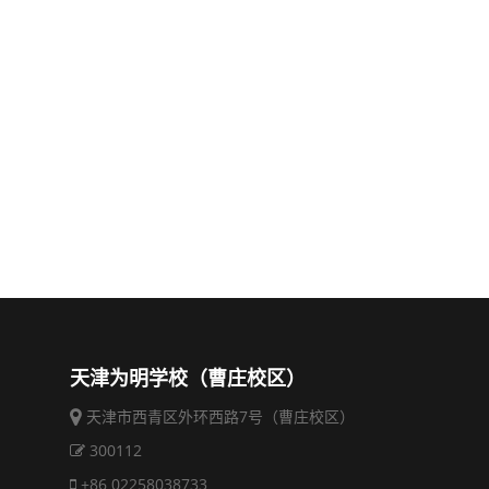
天津为明学校（曹庄校区）
天津市西青区外环西路7号（曹庄校区）
300112
+86 02258038733