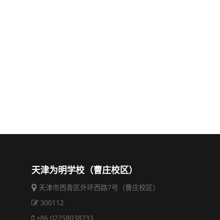
天津为明学校（曹庄校区）
天津市西青区外环西路7号（曹庄校区）
300112
+86 02258038733