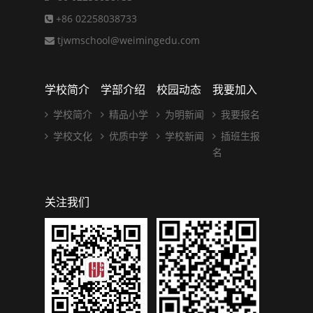
+86 02258038733
tjwmschool@weimingedu.com
学校简介
学部介绍
校园动态
我要加入
学校简介
精品小学
为明新闻
我要报名
学校文化
优质中学
学校新闻
插班生报
名
关注我们