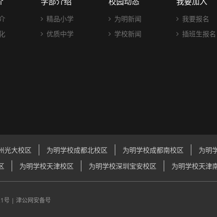
介
学部介绍
校园动态
我要加入
介
精品小学
为明新闻
我要报名
化
优质中学
学校新闻
插班生报名
州光大校区
为明学校成都北校区
为明学校成都南校区
为明
区
为明学校天津校区
为明学校深圳宝安校区
为明学校天津
21号
|
津公网安备号