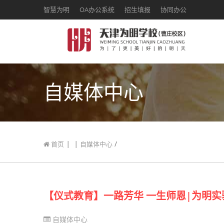
智慧为明
OA办公系统
招生填报
协同办公
自媒体中心
|
|
/
首页
自媒体中心
【仪式教育】一路芳华 一生师恩|为明
自媒体中心