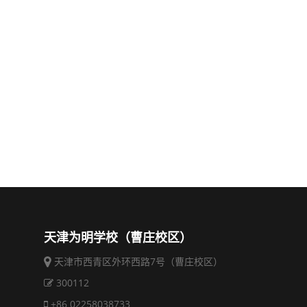
天津为明学校（曹庄校区）
天津市西青区外环西路7号（曹庄校区）
300112
+86 02258038733