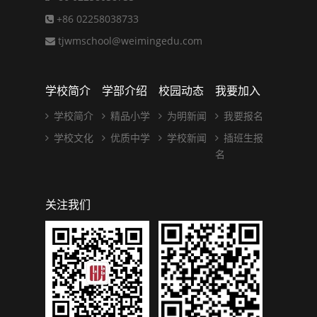
+86 02258038733
tjwmschool@weimingedu.com
学校简介
学部介绍
校园动态
我要加入
学校简介
精品小学
为明新闻
我要报名
学校文化
优质中学
学校新闻
插班生报
名
关注我们