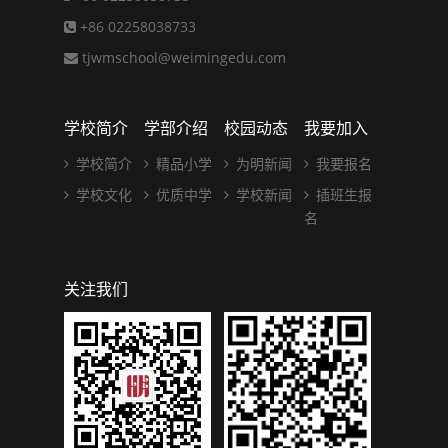
+86 02258038733
tjwmschool@weimingedu.com
学校简介
学部介绍
校园动态
我要加入
学校简介
精品小学
为明新闻
我要报名
学校文化
优质中学
学校新闻
插班生报
名
关注我们