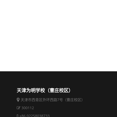
天津为明学校（曹庄校区）
天津市西青区外环西路7号（曹庄校区）
300112
+86 02258038733