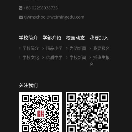
+86 02258038733
tjwmschool@weimingedu.com
学校简介
学部介绍
校园动态
我要加入
学校简介
精品小学
为明新闻
我要报名
学校文化
优质中学
学校新闻
插班生报
名
关注我们