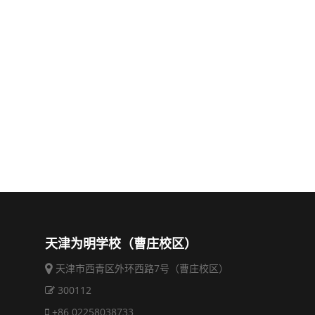
天津为明学校（曹庄校区）
天津市西青区外环西路7号（曹庄校区）
300112
+86 02258038733