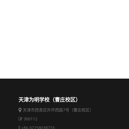
天津为明学校（曹庄校区）
天津市西青区外环西路7号（曹庄校区）
300112
+86 02258038733