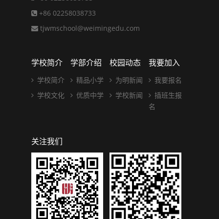
+86 02258038733
tjwmschool@weimingedu.com
学校简介
学部介绍
校园动态
我要加入
学校简介
精品小学
为明新闻
我要报名
学校文化
优质中学
学校新闻
插班生报
名
关注我们