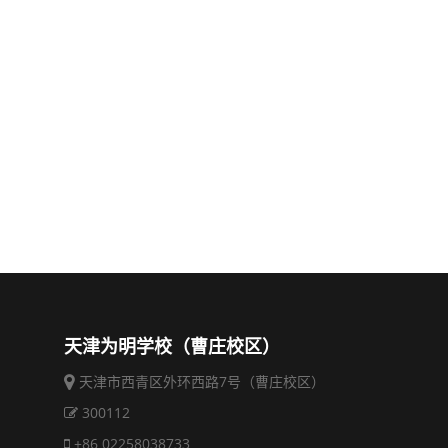
天津为明学校（曹庄校区）
天津市西青区外环西路7号（曹庄校区）
300112
+86 02258038733