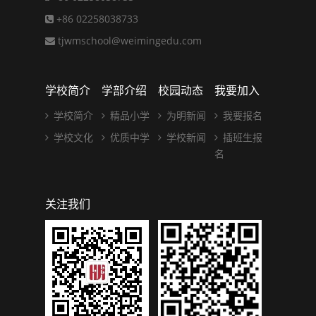
+86 02258038733
tjwmschool@weimingedu.com
学校简介
学部介绍
校园动态
我要加入
学校简介
精品小学
为明新闻
我要报名
学校文化
优质中学
学校新闻
插班生报
名
关注我们