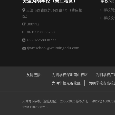
天津为明学校（曹庄校区）
学校简
学校简
天津市西青区外环西路7号（曹庄校
区）
学校文
300112
+86 02258038733
+86 02258038733
tjwmschool@weimingedu.com
友情链接：
为明学校深圳南山校区
为明学校广
为明学校光谷校区
为明学校青岛校
天津为明学校（曹庄校区）
2006-2026 版权所有 |
津ICP备160070
12011102000215