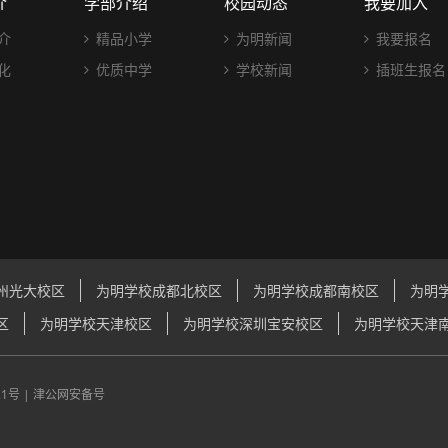
介
学部介绍
校园动态
我要加入
介
精品小学
为明新闻
我要报名
化
优质中学
学校新闻
插班生报名
州光大校区
为明学校成都北校区
为明学校成都南校区
为明
区
为明学校天津校区
为明学校深圳宝安校区
为明学校天津
21号
|
津公网安备号