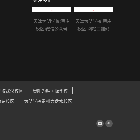
关注我们
天津为明学校(曹庄
天津为明学校(曹庄
校区)微信公众号
校区)网站二维码
学校武汉校区
贵阳为明国际学校
南站校区
为明学校贵州六盘水校区