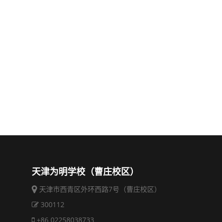
天津为明学校（曹庄校区）
天津市西青区外环西路7号（曹庄校区）
300112
+86 02258038733