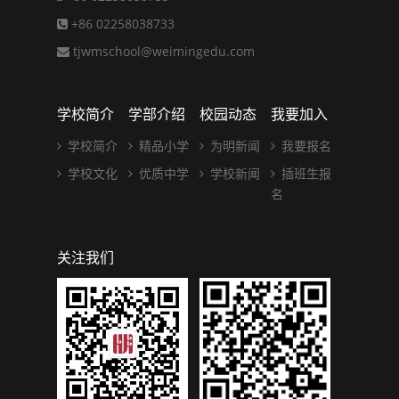
+86 02258038733
tjwmschool@weimingedu.com
学校简介
学部介绍
校园动态
我要加入
学校简介
精品小学
为明新闻
我要报名
学校文化
优质中学
学校新闻
插班生报
名
关注我们