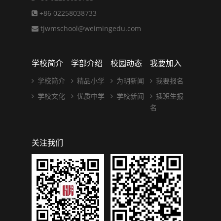
+86 02258038733
tjwmschool@weimingedu.com
学校简介
学部介绍
校园动态
我要加入
学校简介
精品小学
为明新闻
我要报名
学校文化
优质中学
学校新闻
插班生报
名
关注我们