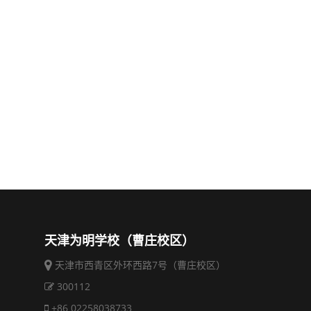
天津为明学校（曹庄校区）
天津市西青区外环西路7号（曹庄校区）
300112
+86 02258038733