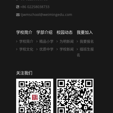
+86 02258038733
tjwmschool@weimingedu.com
学校简介
学部介绍
校园动态
我要加入
学校简介
精品小学
为明新闻
我要报名
学校文化
优质中学
学校新闻
插班生报
名
关注我们