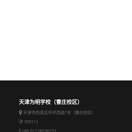
天津为明学校（曹庄校区）
天津市西青区外环西路7号（曹庄校区）
300112
+86 02258038733