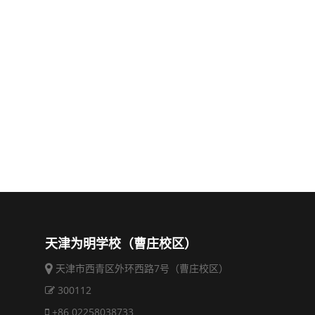
天津为明学校（曹庄校区）
天津市西青区外环西路7号（曹庄校区）
300112
+86 02258038733