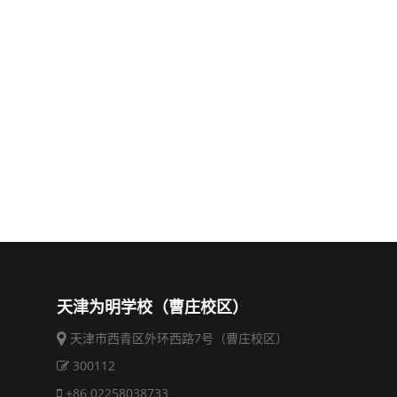
天津为明学校（曹庄校区）
天津市西青区外环西路7号（曹庄校区）
300112
+86 02258038733