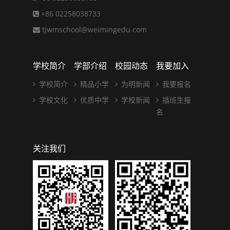
+86 02258038733
tjwmschool@weimingedu.com
学校简介
学部介绍
校园动态
我要加入
学校简介
精品小学
为明新闻
我要报名
学校文化
优质中学
学校新闻
插班生报
名
关注我们