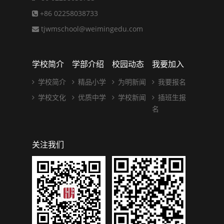
+86 02258038733
tjwmschool@weimingedu.com
学校简介
学部介绍
校园动态
我要加入
学校简介
精品小学
为明新闻
我要报名
学校文化
优质中学
学校新闻
插班生报
名
关注我们