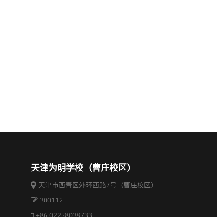
天津为明学校（曹庄校区）
天津市西青区外环西路7号（曹庄校区）
300112
+86 02258038733