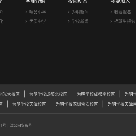
介
学部介绍
校园动态
我要加入
介
精品小学
为明新闻
我要报名
化
优质中学
学校新闻
插班生报名
州光大校区
为明学校成都北校区
为明学校成都南校区
为明
区
为明学校天津校区
为明学校深圳宝安校区
为明学校天津
21号
|
津公网安备号