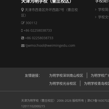
天津为明学校（曹庄校区）
学校简
学校简
天津市西青区外环西路7号（曹庄校
区）
学校文
300112
+86 02258038733
+86 02258038733
tjwmschool@weimingedu.com
友情链接：
为明学校深圳南山校区
为明学校广
为明学校光谷校区
为明学校青岛校
天津为明学校（曹庄校区）
2006-2026 版权所有 |
津ICP备160070
12011102000215