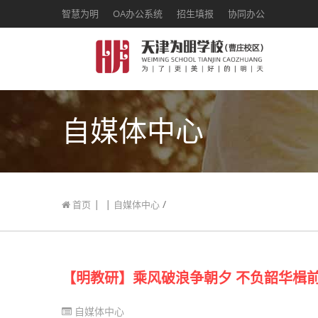
智慧为明
OA办公系统
招生填报
协同办公
自媒体中心
|
|
/
首页
自媒体中心
【明教研】乘风破浪争朝夕 不负韶华楫
自媒体中心