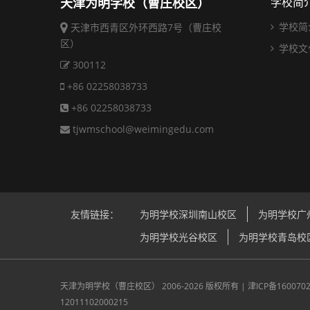
天津为明学校（曹庄校区）
学校简
学校简
天津市西青区外环西路7号（曹庄校
区）
学校文
300112
+86 02258038733
+86 02258038733
tjwmschool@weimingedu.com
友情链接：
为明学校深圳南山校区
为明学校广
为明学校光谷校区
为明学校青岛校
天津为明学校（曹庄校区）
2006-2026 版权所有 |
津ICP备160070
12011102000215