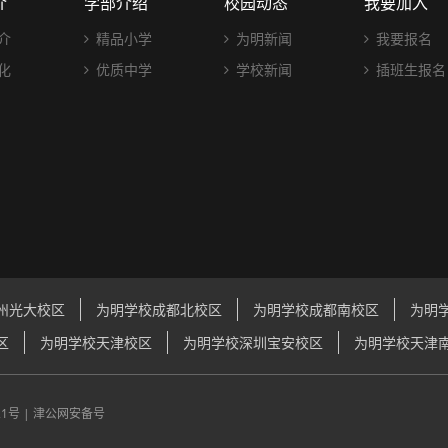
介
学部介绍
校园动态
我要加入
介
精品小学
为明新闻
我要报名
化
优质中学
学校新闻
插班生报名
州光大校区
为明学校成都北校区
为明学校成都南校区
为明
区
为明学校天津校区
为明学校深圳宝安校区
为明学校天津
21号
|
津公网安备号