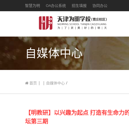
智慧为明
OA办公系统
招生填报
协同办公
自媒体中心
|
|
/
首页
自媒体中心
【明教研】以兴趣为起点 打造有生命力的
坛第三期