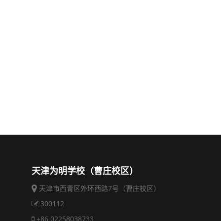
天津为明学校（曹庄校区）
天津市西青区外环西路7号（曹庄校区）
300112
+86 02258038733