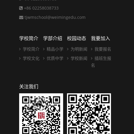
+86 02258038733
tjwmschool@weimingedu.com
学校简介
学部介绍
校园动态
我要加入
学校简介
精品小学
为明新闻
我要报名
学校文化
优质中学
学校新闻
插班生报
名
关注我们