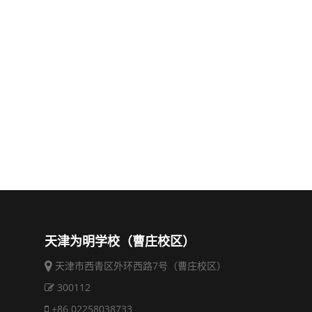
天津为明学校（曹庄校区）
天津市西青区外环西路7号（曹庄校区）
300112
+86 02258038733