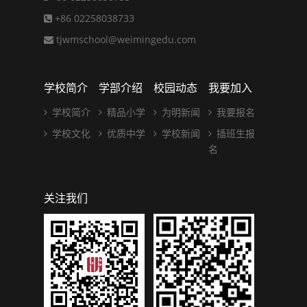
+86 02258038733
tjwmschool@weimingedu.com
学校简介
学部介绍
校园动态
我要加入
学校简介
精品小学
为明新闻
我要报名
学校文化
优质中学
学校新闻
插班生报
名
关注我们