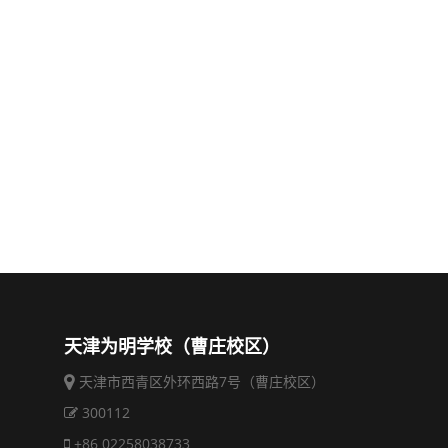
天津为明学校（曹庄校区）
天津市西青区外环西路7号（曹庄校区）
300112
+86 02258038733