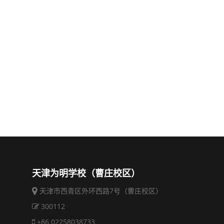
天津为明学校（曹庄校区）
天津市西青区外环西路7号（曹庄校区）
300112
+86 02258038733