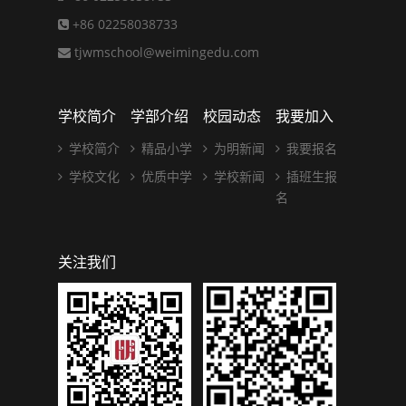
+86 02258038733
tjwmschool@weimingedu.com
学校简介
学部介绍
校园动态
我要加入
学校简介
精品小学
为明新闻
我要报名
学校文化
优质中学
学校新闻
插班生报
名
关注我们