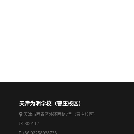
天津为明学校（曹庄校区）
天津市西青区外环西路7号（曹庄校区）
300112
+86 02258038733