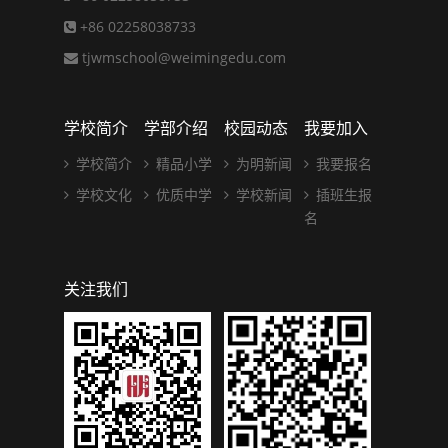
+86 02258038733
tjwmschool@weimingedu.com
学校简介
学部介绍
校园动态
我要加入
学校简介
精品小学
为明新闻
我要报名
学校文化
优质中学
学校新闻
插班生报
名
关注我们