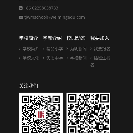
+86 02258038733
tjwmschool@weimingedu.com
学校简介
学部介绍
校园动态
我要加入
学校简介
精品小学
为明新闻
我要报名
学校文化
优质中学
学校新闻
插班生报
名
关注我们