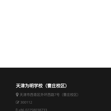
天津为明学校（曹庄校区）
天津市西青区外环西路7号（曹庄校区）
300112
+86 02258038733