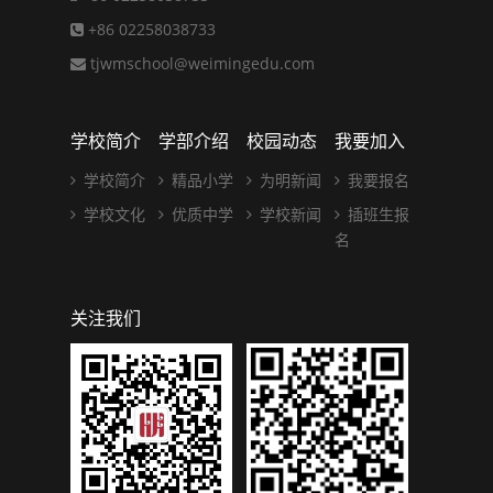
+86 02258038733
tjwmschool@weimingedu.com
学校简介
学部介绍
校园动态
我要加入
学校简介
精品小学
为明新闻
我要报名
学校文化
优质中学
学校新闻
插班生报
名
关注我们