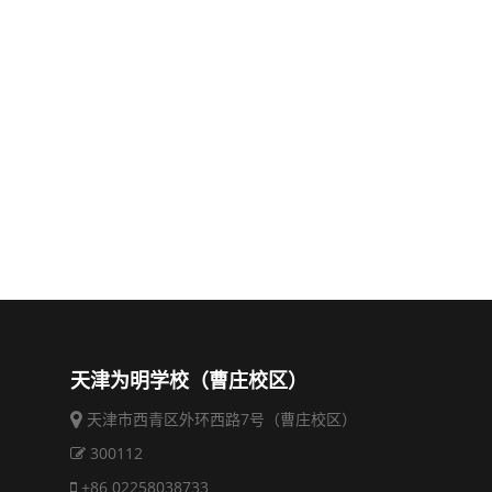
天津为明学校（曹庄校区）
天津市西青区外环西路7号（曹庄校区）
300112
+86 02258038733