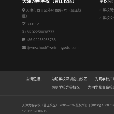
天津为明学校（曹庄校区）
学校简
学校简
天津市西青区外环西路7号（曹庄校
区）
学校文
300112
+86 02258038733
+86 02258038733
tjwmschool@weimingedu.com
友情链接：
为明学校深圳南山校区
为明学校广
为明学校光谷校区
为明学校青岛校
天津为明学校（曹庄校区）
2006-2026 版权所有 |
津ICP备160070
12011102000215