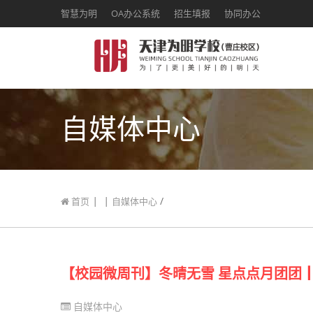
智慧为明
OA办公系统
招生填报
协同办公
自媒体中心
|
|
/
首页
自媒体中心
【校园微周刊】冬晴无雪 星点点月团团┃
自媒体中心