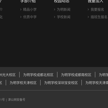
介
学部介绍
校园动态
我要加入
介
精品小学
为明新闻
我要报名
化
优质中学
学校新闻
插班生报名
州光大校区
为明学校成都北校区
为明学校成都南校区
为明
区
为明学校天津校区
为明学校深圳宝安校区
为明学校天津
21号
|
津公网安备号