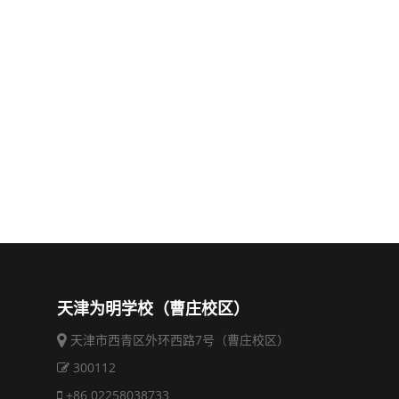
天津为明学校（曹庄校区）
天津市西青区外环西路7号（曹庄校区）
300112
+86 02258038733