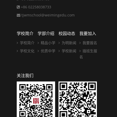
+86 02258038733
tjwmschool@weimingedu.com
学校简介
学部介绍
校园动态
我要加入
学校简介
精品小学
为明新闻
我要报名
学校文化
优质中学
学校新闻
插班生报
名
关注我们