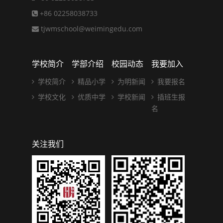
+86 02258038733
tjwmschool@weimingedu.com
学校简介
学部介绍
校园动态
我要加入
学校简介
精品小学
为明新闻
我要报名
学校文化
优质中学
学校新闻
插班生报
名
关注我们