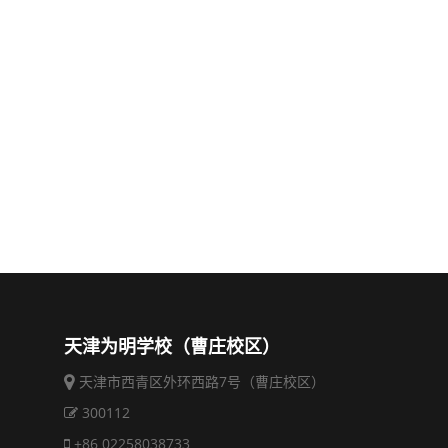
天津为明学校（曹庄校区）
天津市西青区外环西路7号（曹庄校区）
300112
+86 02258038733