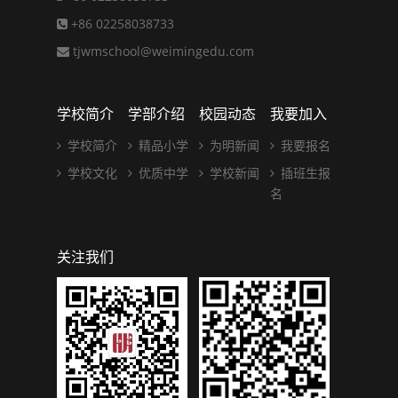
+86 02258038733
tjwmschool@weimingedu.com
学校简介
学部介绍
校园动态
我要加入
学校简介
精品小学
为明新闻
我要报名
学校文化
优质中学
学校新闻
插班生报
名
关注我们