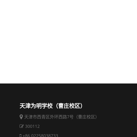
天津为明学校（曹庄校区）
天津市西青区外环西路7号（曹庄校区）
300112
+86 02258038733