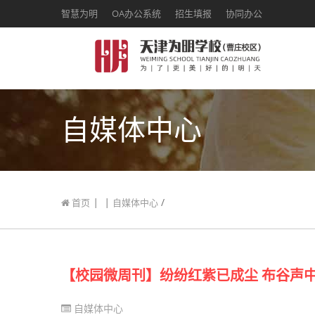
智慧为明
OA办公系统
招生填报
协同办公
自媒体中心
|
|
/
首页
自媒体中心
【校园微周刊】纷纷红紫已成尘 布谷声中
自媒体中心