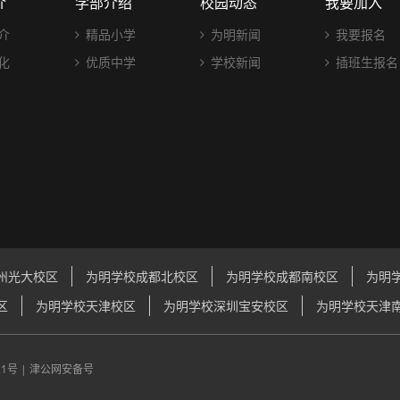
介
学部介绍
校园动态
我要加入
介
精品小学
为明新闻
我要报名
化
优质中学
学校新闻
插班生报名
州光大校区
为明学校成都北校区
为明学校成都南校区
为明
区
为明学校天津校区
为明学校深圳宝安校区
为明学校天津
21号
|
津公网安备号