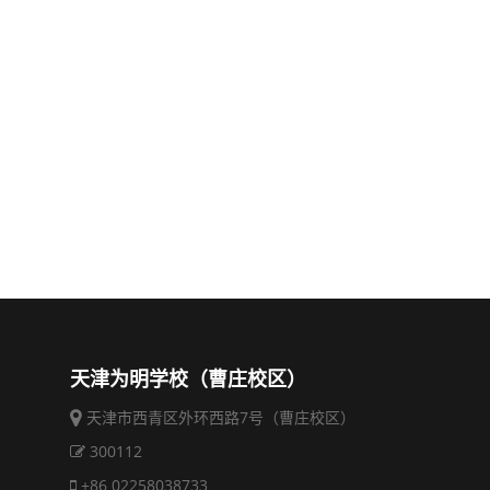
天津为明学校（曹庄校区）
天津市西青区外环西路7号（曹庄校区）
300112
+86 02258038733