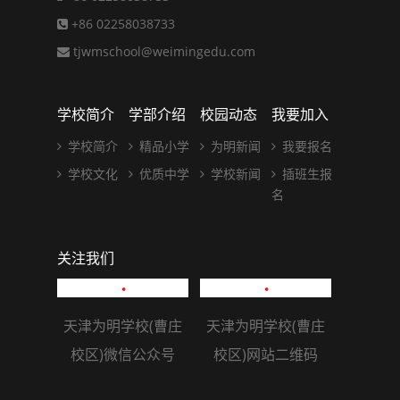
+86 02258038733
tjwmschool@weimingedu.com
学校简介
学部介绍
校园动态
我要加入
学校简介
精品小学
为明新闻
我要报名
学校文化
优质中学
学校新闻
插班生报
名
关注我们
天津为明学校(曹庄
天津为明学校(曹庄
校区)微信公众号
校区)网站二维码