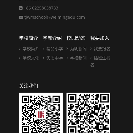
+86 02258038733
tjwmschool@weimingedu.com
学校简介
学部介绍
校园动态
我要加入
学校简介
精品小学
为明新闻
我要报名
学校文化
优质中学
学校新闻
插班生报
名
关注我们