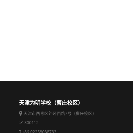
天津为明学校（曹庄校区）
天津市西青区外环西路7号（曹庄校区）
300112
+86 02258038733