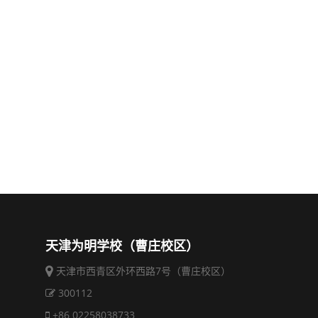
天津为明学校（曹庄校区）
天津市西青区外环西路7号（曹庄校区）
300112
+86 02258038733