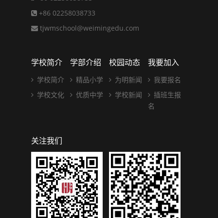
+86 02258038733
tjwmschool@weimingedu.com
学校简介
学部介绍
校园动态
我要加入
学校简介
精品小学
为明新闻
我要报名
学校文化
优质中学
学校新闻
插班生报
名
关注我们