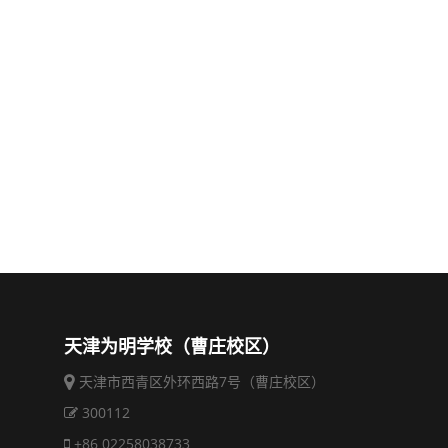
天津为明学校（曹庄校区）
天津市西青区外环西路7号（曹庄校区）
300112
+86 02258038733