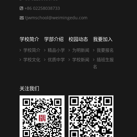
+86 02258038733
tjwmschool@weimingedu.com
学校简介
学部介绍
校园动态
我要加入
学校简介
精品小学
为明新闻
我要报名
学校文化
优质中学
学校新闻
插班生报
名
关注我们