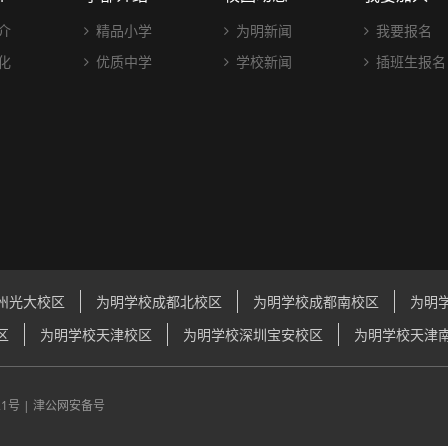
介
精品小学
为明新闻
我要报名
化
优质中学
学校新闻
插班生报名
州光大校区
为明学校成都北校区
为明学校成都南校区
为明
区
为明学校天津校区
为明学校深圳宝安校区
为明学校天津
21号
|
津公网安备号