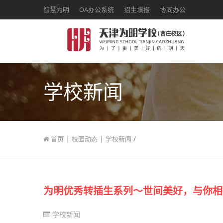
智慧为明
OA办公系统
招生填报
协同办公
学校新闻
|
|
/
首页
校园动态
学校新闻
为明优秀转插生系列～世间美好，与你相
学校新闻