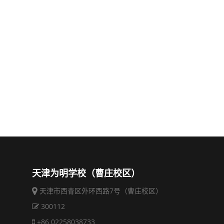
天津为明学校（曹庄校区）
天津市西青区外环西路7号（曹庄校区）
300112
+86 02258038733