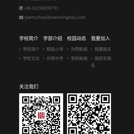
+86 02258038733
tjwmschool@weimingedu.com
学校简介
学部介绍
校园动态
我要加入
学校简介
精品小学
为明新闻
我要报名
学校文化
优质中学
学校新闻
插班生报
名
关注我们