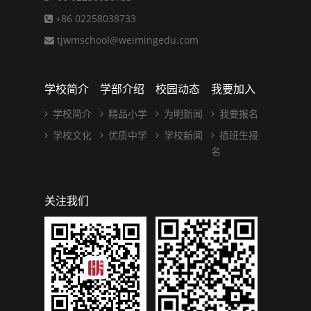
+86 02258038733
tjwmschool@weimingedu.com
学校简介
学部介绍
校园动态
我要加入
学校简介
精品小学
为明新闻
我要报名
学校文化
优质中学
学校新闻
插班生报
名
关注我们