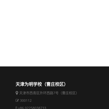
天津为明学校（曹庄校区）
天津市西青区外环西路7号（曹庄校区）
300112
+86 02258038733