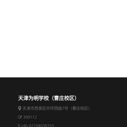
天津为明学校（曹庄校区）
天津市西青区外环西路7号（曹庄校区）
300112
+86 02258038733