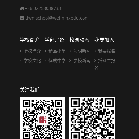
+86 02258038733
tjwmschool@weimingedu.com
学校简介
学部介绍
校园动态
我要加入
学校简介
精品小学
为明新闻
我要报名
学校文化
优质中学
学校新闻
插班生报
名
关注我们