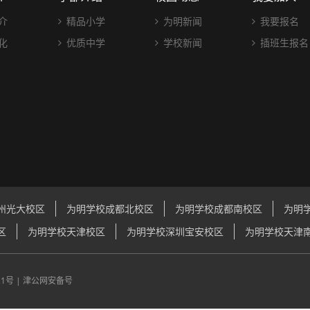
介
精品小学
为明新闻
我要报名
化
优质中学
学校新闻
插班生报名
州光大校区
为明学校成都北校区
为明学校成都南校区
为明
区
为明学校天津校区
为明学校深圳宝安校区
为明学校天津
21号
|
津公网安备号