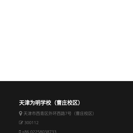
天津为明学校（曹庄校区）
天津市西青区外环西路7号（曹庄校区）
300112
+86 02258038733