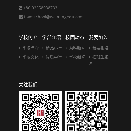
+86 02258038733
tjwmschool@weimingedu.com
学校简介
学部介绍
校园动态
我要加入
学校简介
精品小学
为明新闻
我要报名
学校文化
优质中学
学校新闻
插班生报
名
关注我们