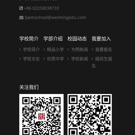
+86 02258038733
tjwmschool@weimingedu.com
学校简介
学部介绍
校园动态
我要加入
学校简介
精品小学
为明新闻
我要报名
学校文化
优质中学
学校新闻
插班生报
名
关注我们