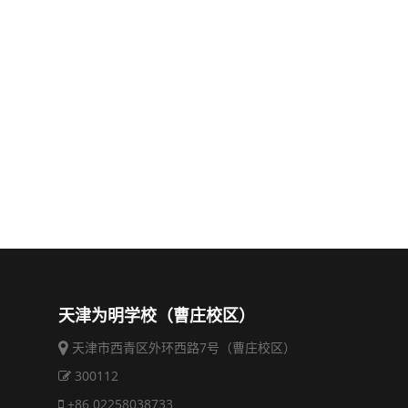
天津为明学校（曹庄校区）
天津市西青区外环西路7号（曹庄校区）
300112
+86 02258038733